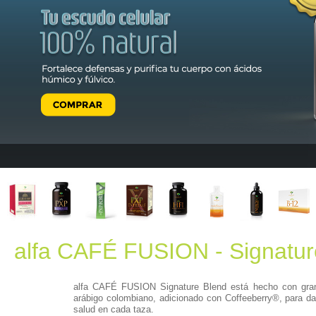
alfa CAFÉ FUSION - Signatur
alfa CAFÉ FUSION Signature Blend está hecho con gr
arábigo colombiano, adicionado con Coffeeberry®, para da
salud en cada taza.