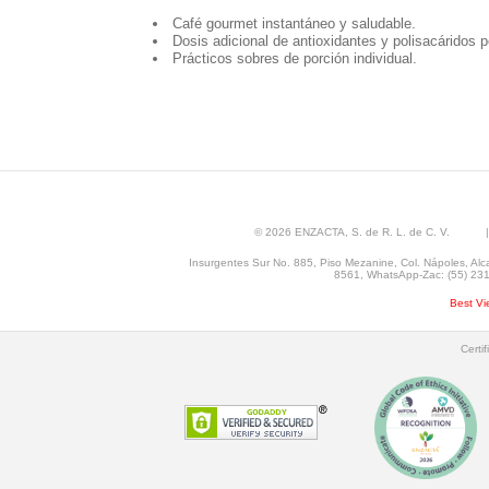
Café gourmet instantáneo y saludable.
Dosis adicional de antioxidantes y polisacáridos p
Prácticos sobres de porción individual.
© 2026 ENZACTA, S. de R. L. de C. V. |
Insurgentes Sur No. 885, Piso Mezanine, Col. Nápoles, Alc
8561, WhatsApp-Zac: (55) 2315
Best Vi
Certi