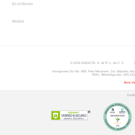
En el Mundo
Medios
© 2026 ENZACTA, S. de R. L. de C. V. |
Insurgentes Sur No. 885, Piso Mezanine, Col. Nápoles, Alc
8561, WhatsApp-Zac: (55) 2315
Best Vi
Certi