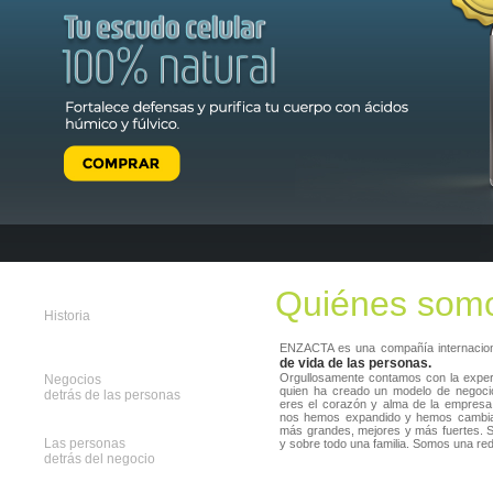
Quiénes som
Historia
ENZACTA es una compañía internacio
de vida de las personas.
Orgullosamente contamos con la experi
Negocios
quien ha creado un modelo de negoci
detrás de las personas
eres el corazón y alma de la empres
nos hemos expandido y hemos cambia
más grandes, mejores y más fuertes. 
Las personas
y sobre todo una familia. Somos una red 
detrás del negocio