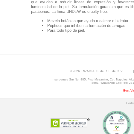
que ayudan a reducir líneas de expresión y favorece
luminosidad de la piel. Su formulación garantiza que es li
parabenos. La línea UNDEW es cruelty free.
Mezcla botánica que ayuda a calmar e hidratar.
Péptidos que inhiben la formación de arrugas.
Para todo tipo de piel.
© 2026 ENZACTA, S. de R. L. de C. V. |
Insurgentes Sur No. 885, Piso Mezanine, Col. Nápoles, Alc
8561, WhatsApp-Zac: (55) 2315
Best Vi
Certi